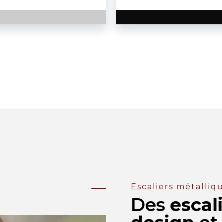
Escaliers métalliq
Des
escal