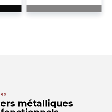
ues
iers métalliques